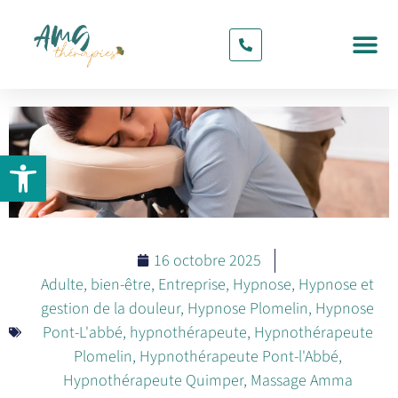
CONTACT & RDV
Ouvrir la barre d’outils
16 octobre 2025
Adulte
,
bien-être
,
Entreprise
,
Hypnose
,
Hypnose et
gestion de la douleur
,
Hypnose Plomelin
,
Hypnose
Pont-L'abbé
,
hypnothérapeute
,
Hypnothérapeute
Plomelin
,
Hypnothérapeute Pont-l'Abbé
,
Hypnothérapeute Quimper
,
Massage Amma