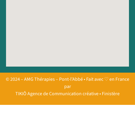
© 2024 – AMG Thérapies – Pont-l’Abbé • Fait avec ♡ en France
par
TIKIÔ Agence de Communication créative • Finistère