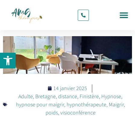
CONTACT & RDV
Ouvrir la barre d’outils
14 janvier 2025
Adulte
,
Bretagne
,
distance
,
Finistère
,
Hypnose
,
hypnose pour maigrir
,
hypnothérapeute
,
Maigrir
,
poids
,
visioconférence