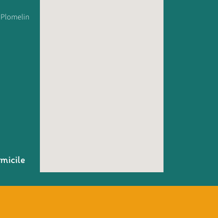
 Plomelin
:
micile