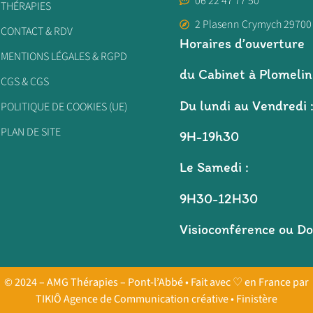
06 22 47 77 50
THÉRAPIES
2 Plasenn Crymych 29700
CONTACT & RDV
Horaires d’ouverture
MENTIONS LÉGALES & RGPD
du Cabinet à Plomelin
CGS & CGS
Du lundi au Vendredi 
POLITIQUE DE COOKIES (UE)
PLAN DE SITE
9H-19h30
Le Samedi :
9H30-12H30
Visioconférence ou Do
© 2024 – AMG Thérapies – Pont-l’Abbé • Fait avec ♡ en France par
TIKIÔ Agence de Communication créative • Finistère